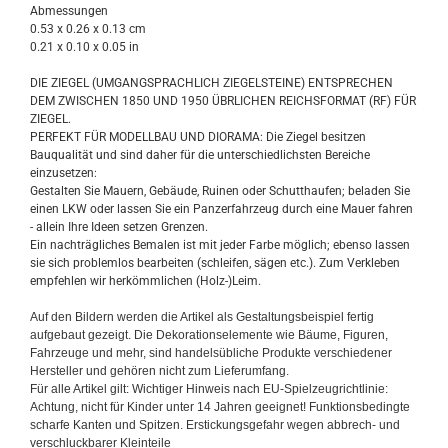
Abmessungen
0.53 x 0.26 x 0.13 cm
0.21 x 0.10 x 0.05 in
DIE ZIEGEL (UMGANGSPRACHLICH ZIEGELSTEINE) ENTSPRECHEN
DEM ZWISCHEN 1850 UND 1950 ÜBRLICHEN REICHSFORMAT (RF) FÜR
ZIEGEL.
PERFEKT FÜR MODELLBAU UND DIORAMA: Die Ziegel besitzen
Bauqualität und sind daher für die unterschiedlichsten Bereiche
einzusetzen:
Gestalten Sie Mauern, Gebäude, Ruinen oder Schutthaufen; beladen Sie
einen LKW oder lassen Sie ein Panzerfahrzeug durch eine Mauer fahren
- allein Ihre Ideen setzen Grenzen.
Ein nachträgliches Bemalen ist mit jeder Farbe möglich; ebenso lassen
sie sich problemlos bearbeiten (schleifen, sägen etc.). Zum Verkleben
empfehlen wir herkömmlichen (Holz-)Leim.
Auf den Bildern werden die Artikel als Gestaltungsbeispiel fertig
aufgebaut gezeigt. Die Dekorationselemente wie Bäume, Figuren,
Fahrzeuge und mehr, sind handelsübliche Produkte verschiedener
Hersteller und gehören nicht zum Lieferumfang.
Für alle Artikel gilt: Wichtiger Hinweis nach EU-Spielzeugrichtlinie:
Achtung, nicht für Kinder unter 14 Jahren geeignet! Funktionsbedingte
scharfe Kanten und Spitzen. Erstickungsgefahr wegen abbrech- und
verschluckbarer Kleinteile