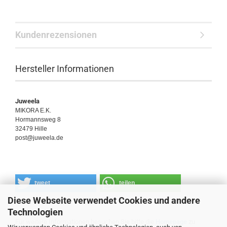
Kundenrezensionen
Hersteller Informationen
Juweela
MIKORA E.K.
Hormannsweg 8
32479 Hille
post@juweela.de
tweet
teilen
Diese Webseite verwendet Cookies und andere
Technologien
Für weitere Informationen besuchen Sie bitte die
Homepage
zu