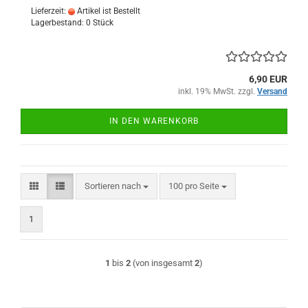
Lieferzeit:
Artikel ist Bestellt
Lagerbestand: 0 Stück
6,90 EUR
inkl. 19% MwSt. zzgl.
Versand
IN DEN WARENKORB
Sortieren nach
pro Seite
Sortieren nach
100 pro Seite
1
1
bis
2
(von insgesamt
2
)