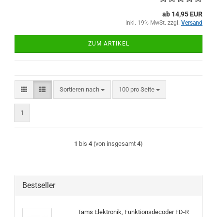
ab 14,95 EUR
inkl. 19% MwSt. zzgl.
Versand
ZUM ARTIKEL
Sortieren nach
pro Seite
Sortieren nach
100 pro Seite
1
1
bis
4
(von insgesamt
4
)
Bestseller
Tams Elektronik, Funktionsdecoder FD-R