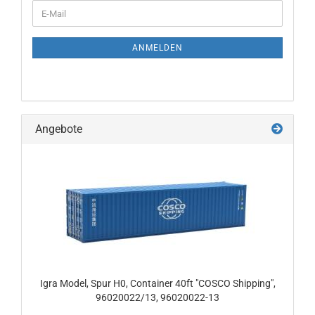
WEITER
E-
ZUR
Mail
NEWSLETTER-
ANMELDUNG
ANMELDEN
Angebote
Igra Model, Spur H0, Container 40ft "COSCO Shipping",
96020022/13, 96020022-13