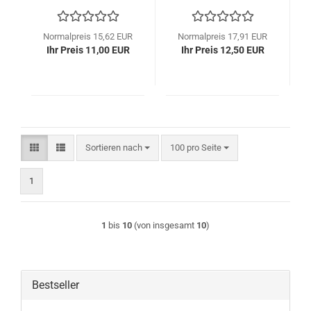
farblos, Lötbar, 0,20
farblos, Lötbar, 0,30
mm, 100 m Spule,
mm, 100 m Spule,
LD20 - M20
LD30 - M60
Normalpreis 15,62 EUR
Normalpreis 17,91 EUR
Ihr Preis 11,00 EUR
Ihr Preis 12,50 EUR
Sortieren nach
pro Seite
Sortieren nach
100 pro Seite
1
1
bis
10
(von insgesamt
10
)
Bestseller