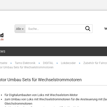
Suche...
Alle
V
EWS
»
»
»
»
tseite
Tams Elektronik
DIGITAL
Lokdecoder
Zubehör für Fahr
or Umbau Sets für Wechselstrommotoren
tor Umbau Sets für Wechselstrommotoren
für Digitalumbauten von Loks mit Wechselstom-Motor
zum Umbau von Loks mit Wechselstrommotoren für die Ansteuerung mit (la
Gleichstrommotoren