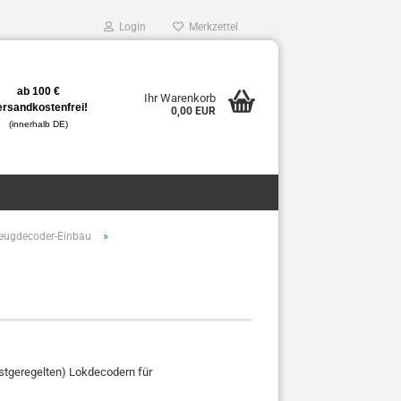
Login
Merkzettel
ab 100 €
Ihr Warenkorb
ersandkostenfrei!
0,00 EUR
(innerhalb DE)
»
zeugdecoder-Einbau
stgeregelten) Lokdecodern für