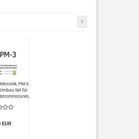
1
lektronik, PM-3
Umbau Set für
lstrommotoren,
-04310-01
0 EUR