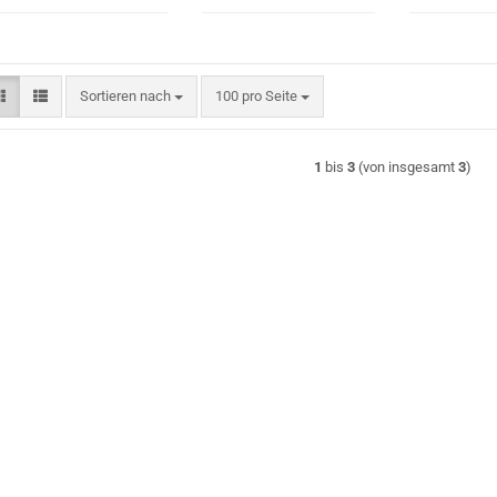
Sortieren nach
pro Seite
Sortieren nach
100 pro Seite
1
bis
3
(von insgesamt
3
)