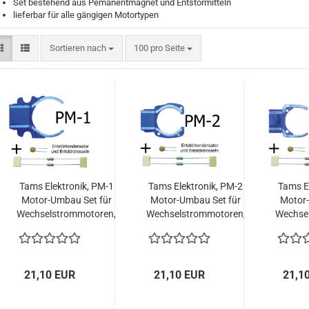
Set bestehend aus Pemanentmagnet und Entstörmitteln
lieferbar für alle gängigen Motortypen
Sortieren nach
pro Seite
Sortieren nach
100 pro Seite
Tams Elektronik, PM-1
Tams Elektronik, PM-2
Tams E
Motor-Umbau Set für
Motor-Umbau Set für
Motor-
Wechselstrommotoren,
Wechselstrommotoren,
Wechse
70-04110-01
70-04210-01
70
21,10 EUR
21,10 EUR
21,1