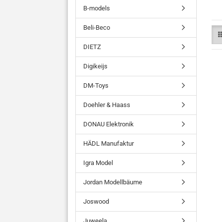
B-models
Beli-Beco
DIETZ
Digikeijs
DM-Toys
Doehler & Haass
DONAU Elektronik
HÄDL Manufaktur
Igra Model
Jordan Modellbäume
Joswood
Juweela