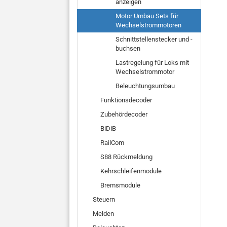
anzeigen
Motor Umbau Sets für
Wechselstrommotoren
Schnittstellenstecker und -
buchsen
Lastregelung für Loks mit
Wechselstrommotor
Beleuchtungsumbau
Funktionsdecoder
Zubehördecoder
BiDiB
RailCom
S88 Rückmeldung
Kehrschleifenmodule
Bremsmodule
Steuern
Melden