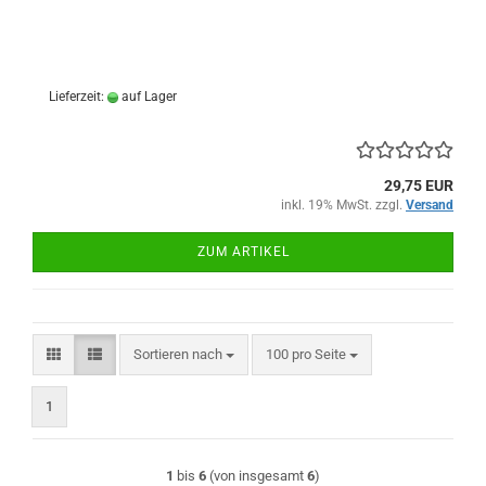
Lieferzeit:
auf Lager
29,75 EUR
inkl. 19% MwSt. zzgl.
Versand
ZUM ARTIKEL
Sortieren nach
pro Seite
Sortieren nach
100 pro Seite
1
1
bis
6
(von insgesamt
6
)