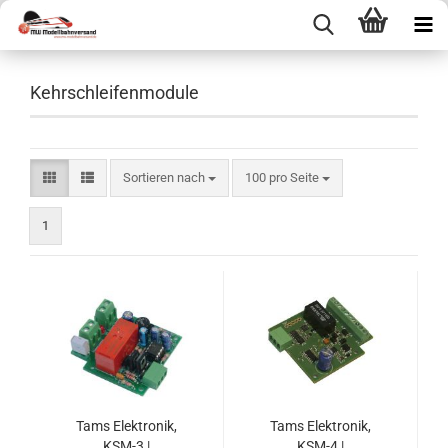
Kehrschleifenmodule
Sortieren nach
pro Seite
Sortieren nach
100 pro Seite
1
Tams Elektronik,
Tams Elektronik,
KSM-3 |
KSM-4 |