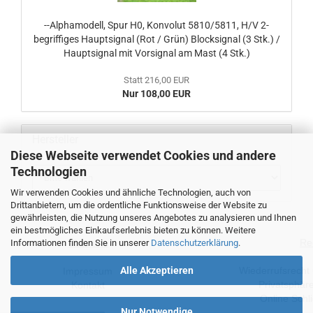
--Alphamodell, Spur H0, Konvolut 5810/5811, H/V 2-
begriffiges Hauptsignal (Rot / Grün) Blocksignal (3 Stk.) /
Hauptsignal mit Vorsignal am Mast (4 Stk.)
Statt 216,00 EUR
Nur 108,00 EUR
Hersteller
Diese Webseite verwendet Cookies und andere
Technologien
Wir verwenden Cookies und ähnliche Technologien, auch von
Drittanbietern, um die ordentliche Funktionsweise der Website zu
gewährleisten, die Nutzung unseres Angebotes zu analysieren und Ihnen
ein bestmögliches Einkaufserlebnis bieten zu können. Weitere
Re
Informationen finden Sie in unserer
Datenschutzerklärung
.
Über uns
Alle Akzeptieren
Wiederrufsrecht
Impressum
Privatsphär
Kontakt
Online Schl
Nur Notwendige