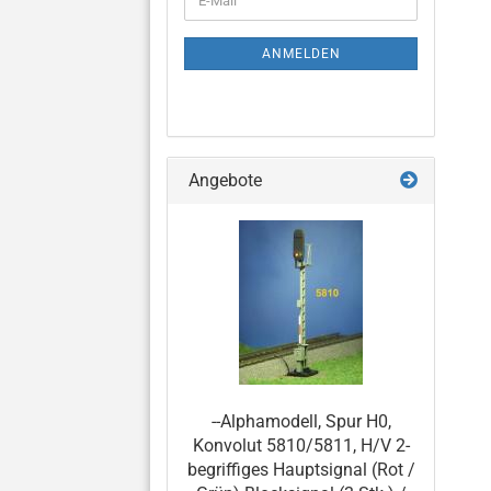
ZUR
Mail
NEWSLETTER-
ANMELDUNG
ANMELDEN
Angebote
--Alphamodell, Spur H0,
Konvolut 5810/5811, H/V 2-
begriffiges Hauptsignal (Rot /