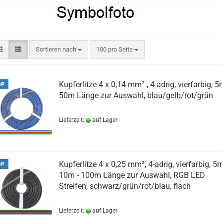
Sortieren nach
pro Seite
Sortieren nach
100 pro Seite
Kupferlitze 4 x 0,14 mm² , 4-adrig, vierfarbig, 5
OP
50m Länge zur Auswahl, blau/gelb/rot/grün
Lieferzeit:
auf Lager
Kupferlitze 4 x 0,25 mm², 4-adrig, vierfarbig, 5m
OP
10m - 100m Länge zur Auswahl, RGB LED
Streifen, schwarz/grün/rot/blau, flach
Lieferzeit:
auf Lager