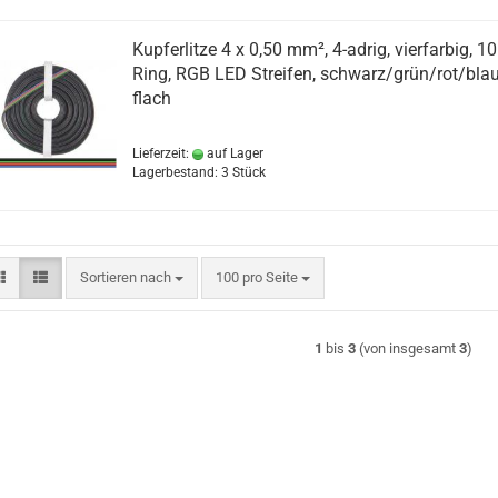
Kupferlitze 4 x 0,50 mm², 4-adrig, vierfarbig, 1
Ring, RGB LED Streifen, schwarz/grün/rot/blau
flach
Lieferzeit:
auf Lager
Lagerbestand: 3 Stück
Sortieren nach
pro Seite
Sortieren nach
100 pro Seite
1
bis
3
(von insgesamt
3
)