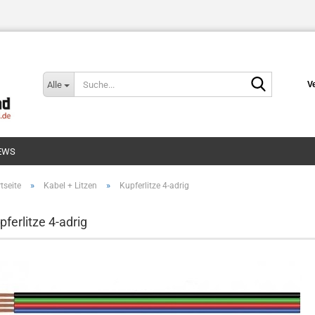
Suche...
Alle
V
EWS
»
»
tseite
Kabel + Litzen
Kupferlitze 4-adrig
pferlitze 4-adrig