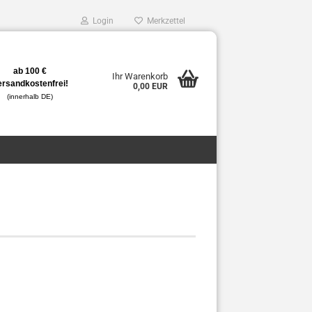
Login
Merkzettel
ab 100 €
Ihr Warenkorb
ersandkostenfrei!
0,00 EUR
(innerhalb DE)