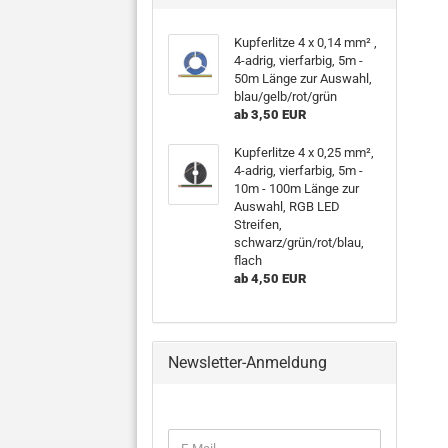
Kupferlitze 4 x 0,14 mm² ,
4-adrig, vierfarbig, 5m -
50m Länge zur Auswahl,
blau/gelb/rot/grün
ab 3,50 EUR
Kupferlitze 4 x 0,25 mm²,
4-adrig, vierfarbig, 5m -
10m - 100m Länge zur
Auswahl, RGB LED
Streifen,
schwarz/grün/rot/blau,
flach
ab 4,50 EUR
Newsletter-Anmeldung
WEITER
E-