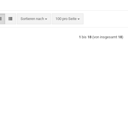
Sortieren nach
pro Seite
Sortieren nach
100 pro Seite
1
bis
18
(von insgesamt
18
)