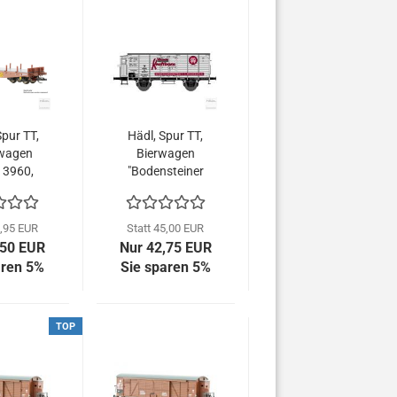
Spur TT,
Hädl, Spur TT,
wagen
Bierwagen
3960,
"Bodensteiner
che IV,
Kraftborn",
50-3
DRG, Epoche I,
113980
8,95 EUR
Statt 45,00 EUR
,50 EUR
Nur 42,75 EUR
aren 5%
Sie sparen 5%
TOP