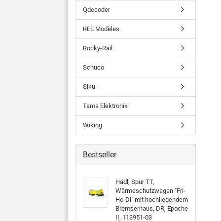
Qdecoder
REE Modèles
Rocky-Rail
Schuco
Siku
Tams Elektronik
Wiking
Bestseller
Hädl, Spur TT,
Wärmeschutzwagen "Fri-
Ho-Di" mit hochliegendem
Bremserhaus, DR, Epoche
II, 113951-03