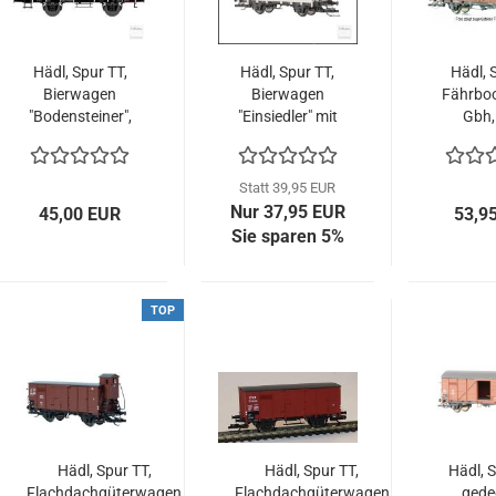
Hädl, Spur TT,
Hädl, Spur TT,
Hädl, 
Bierwagen
Bierwagen
Fährbo
"Bodensteiner",
"Einsiedler" mit
Gbh,
DRG, Epoche II,
hochliegendem
zuger
113981
Bremserhaus,
Epoche 
DRG, Epoche II,
11
Statt 39,95 EUR
113951-10
Nur 37,95 EUR
45,00 EUR
53,9
Sie sparen 5%
TOP
Hädl, Spur TT,
Hädl, Spur TT,
Hädl, S
Flachdachgüterwagen
Flachdachgüterwagen
gede