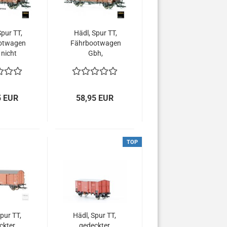
Spur TT,
Hädl, Spur TT,
otwagen
Fährbootwagen
 nicht
Gbh,
üstet,
zugerüstet,
III, DR,
Epoche III, DR,
3173
113173-98
5 EUR
58,95 EUR
TOP
pur TT,
Hädl, Spur TT,
ckter
gedeckter