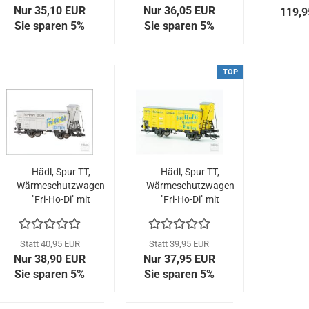
Nur 35,10 EUR
Nur 36,05 EUR
119,9
Sie sparen 5%
Sie sparen 5%
TOP
Hädl, Spur TT,
Hädl, Spur TT,
Wärmeschutzwagen
Wärmeschutzwagen
"Fri-Ho-Di" mit
"Fri-Ho-Di" mit
hochliegendem
hochliegendem
Bremserhaus, DR,
Bremserhaus, DR,
Epoche II, 113950-
Epoche II, 113951-
Statt 40,95 EUR
Statt 39,95 EUR
02
03
Nur 38,90 EUR
Nur 37,95 EUR
Sie sparen 5%
Sie sparen 5%