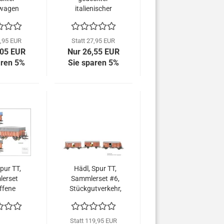
wagen
italienischer
g, DR,
Güterwagen
e II,
Serie F der FS
121
Italia, Epoche
7,95 EUR
Statt 27,95 EUR
II, 113201-01
,05 EUR
Nur 26,55 EUR
aren 5%
Sie sparen 5%
pur TT,
Hädl, Spur TT,
erset
Sammlerset #6,
ffene
Stückgutverkehr,
wagen
DRG, Ep. II,
ne, DR,
115601
 115514
Statt 119,95 EUR