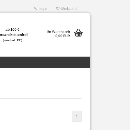
Login
Merkzettel
ab 100 €
Ihr Warenkorb
ersandkostenfrei!
0,00 EUR
(innerhalb DE)
1