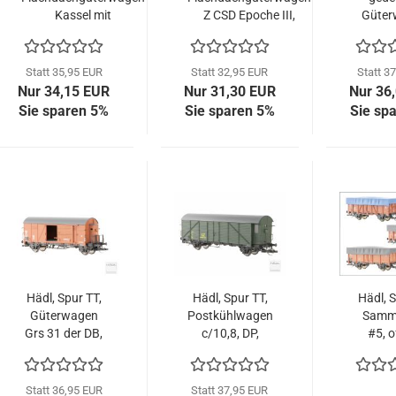
Kassel mit
Z CSD Epoche III,
Güter
hochliegendem
113907
Leipzi
Bremserhaus, DRG,
Epoch
Ep. II, 113911
113
Statt 35,95 EUR
Statt 32,95 EUR
Statt 3
Nur 34,15 EUR
Nur 31,30 EUR
Nur 36
Sie sparen 5%
Sie sparen 5%
Sie sp
Hädl, Spur TT,
Hädl, Spur TT,
Hädl, S
Güterwagen
Postkühlwagen
Samml
Grs 31 der DB,
c/10,8, DP,
#5, o
Epoche III,
Epoche III,
Güter
113605
113252
mit Pla
Ep. IV,
Statt 36,95 EUR
Statt 37,95 EUR