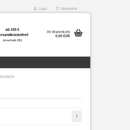
Login
Merkzettel
ab 100 €
Ihr Warenkorb
ersandkostenfrei!
0,00 EUR
(innerhalb DE)
Bausteine
1