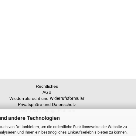
Rechtliches
AGB
Wiederrufsrecht und
Widerrufsformular
Privatsphäre und Datenschutz
Online Schlichtungs-Plattform
und andere Technologien
uch von Drittanbietern, um die ordentliche Funktionsweise der Website zu
alysieren und Ihnen ein bestmögliches Einkaufserlebnis bieten zu können.
Webshop erstellen
mit Gambio.de © 2026