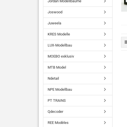
Jordan Modellbäume
Joswood
Juweela
KRES Modelle
LUX-Modellbau
MOEBO exklusiv
MTB Model
Ndetail
NPE Modellbau
PT TRAINS
Qdecoder
REE Modèles