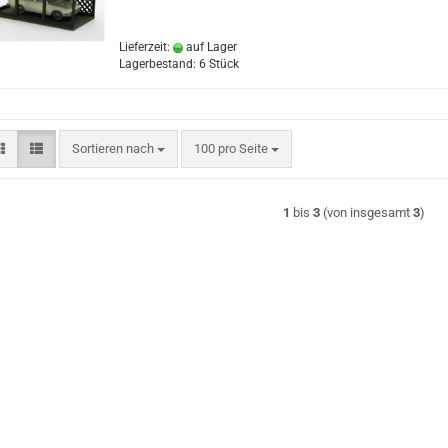
Lieferzeit:
auf Lager
Lagerbestand: 6 Stück
Sortieren nach
pro Seite
Sortieren nach
100 pro Seite
1
bis
3
(von insgesamt
3
)