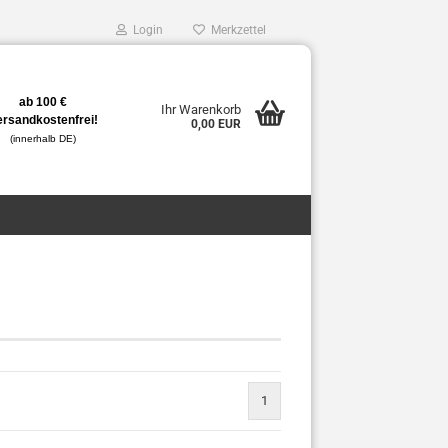
Login
Merkzettel
ab 100 €
Ihr Warenkorb
ersandkostenfrei!
0,00 EUR
(innerhalb DE)
1