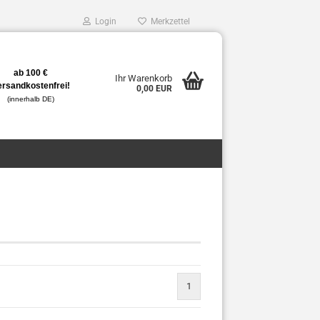
Login
Merkzettel
ab 100 €
Ihr Warenkorb
ersandkostenfrei!
0,00 EUR
(innerhalb DE)
1