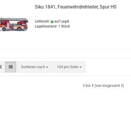
Siku 1841, Feuerwehrdrehleiter, Spur H0
Lieferzeit:
auf Lager
Lagerbestand: 1 Stück
Sortieren nach
pro Seite
Sortieren nach
100 pro Seite
1
bis
1
(von insgesamt
1
)