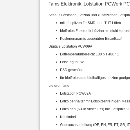
Tams Elektronik, Lötstation PCWork PC
Set aus Lötstation, Lötzinn und zusätzlichen Lötspit
mit Lötspitzen für SMD- und THT-Löten
bleifreies Elektronik-Lötzinn mit nicht korro
Kostenersparnis gegenüber Einzelkauf
Digitale Lötstation PCW09A
Löttemperaturbereich: 180 bis 480 °C
Leistung: 60 W
ESD geschützt
für bleifreies und bleihaltiges Lötzinn geeign
Lieferumfang
Lötstation PCW09A
Lötkolbenhalter mit Lötspitzenreiniger (M
Lötkolben (6-Pin Anschluss) mit Lötspitze 9
Netzkabel
Gebrauchsanleitung (DE, EN, FR, PT, GR, IT,