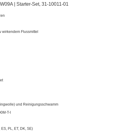
W09A | Starter-Set, 31-10011-01
zen
siv wirkendem Flussmittel
et
essingwolle) und Reinigungsschwamm
00M-T-I
 ES, PL, ET, DK, SE)