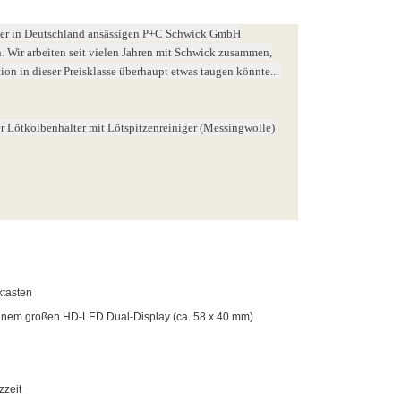
der in Deutschland ansässigen P+C Schwick GmbH
. Wir arbeiten seit vielen Jahren mit Schwick zusammen,
tion in dieser Preisklasse überhaupt etwas taugen könnte...
rer Lötkolbenhalter mit Lötspitzenreiniger (Messingwolle)
ktasten
 einem großen HD-LED Dual-Display (ca. 58 x 40 mm)
zzeit