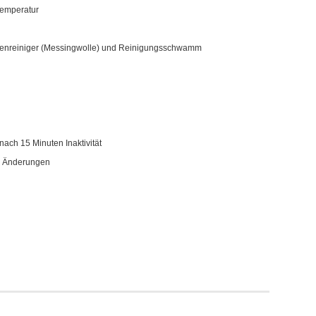
 Temperatur
spitzenreiniger (Messingwolle) und Reinigungsschwamm
ach 15 Minuten Inaktivität
er Änderungen