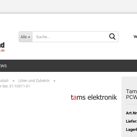
Suche...
Alle
V
EWS
»
»
kstatt
Löten und Zubehör
r-Set, 31-10011-01
Tams
PCW0
Art.Nr
Liefer
Lager