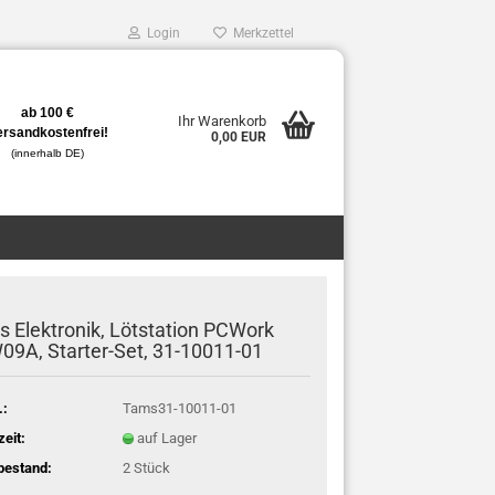
Login
Merkzettel
ab 100 €
Ihr Warenkorb
ersandkostenfrei!
0,00 EUR
(innerhalb DE)
 Elektronik, Lötstation PCWork
9A, Starter-Set, 31-10011-01
.:
Tams31-10011-01
zeit:
auf Lager
bestand:
2
Stück