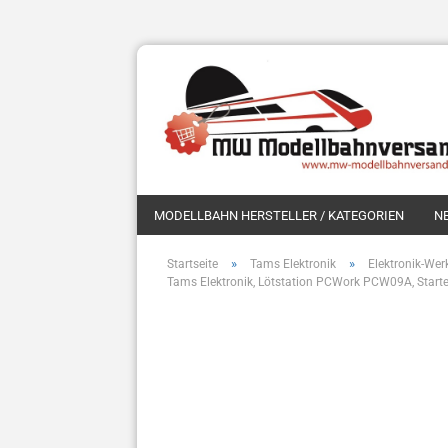
MODELLBAHN HERSTELLER / KATEGORIEN
N
»
»
Startseite
Tams Elektronik
Elektronik-Wer
Tams Elektronik, Lötstation PCWork PCW09A, Starte