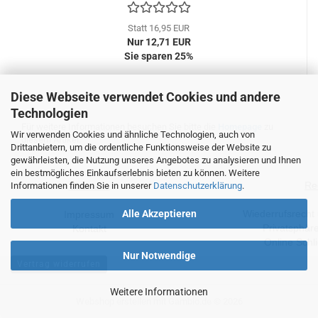
Statt 16,95 EUR
Nur 12,71 EUR
Sie sparen 25%
Diese Webseite verwendet Cookies und andere
Technologien
Für weitere Informationen besuchen Sie bitte die
Homepage
zu
Wir verwenden Cookies und ähnliche Technologien, auch von
diesem Artikel.
Drittanbietern, um die ordentliche Funktionsweise der Website zu
gewährleisten, die Nutzung unseres Angebotes zu analysieren und Ihnen
ein bestmögliches Einkaufserlebnis bieten zu können. Weitere
Re
Informationen finden Sie in unserer
Datenschutzerklärung
.
Über uns
Alle Akzeptieren
Wiederrufsrecht
Impressum
Privatsphär
Kontakt
Online Schl
Nur Notwendige
Vertrag widerrufen
Weitere Informationen
Webshop erstellen
mit Gambio.de © 2026