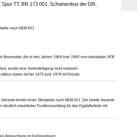
 Spur TT, BR 173 001, Schienenbus der DR,
ittstelle nach NEM 651
el-Baumuster, die in den Jahren 1964 bzw. 1965 vom damaligen VEB
nt, wurde eine Serienfertigung nicht realisiert.
ottbus waren sie bis 1975 bzw. 1978 im Einsatz.
ge Variante besitzt einen Steckplatz nach NEM 651. Die zweite Variante
n deutlich erweiterten Funktionsumfang für den Digitalbetrieb mit
hren-Beleuchtung im Fahrgastraum