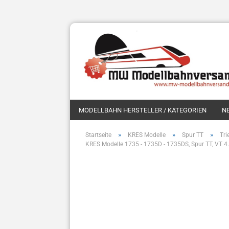
MODELLBAHN HERSTELLER / KATEGORIEN
N
»
»
»
Startseite
KRES Modelle
Spur TT
Tr
KRES Modelle 1735 - 1735D - 1735DS, Spur TT, VT 4