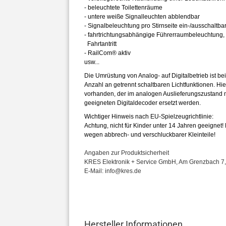
- beleuchtete Toilettenräume
- untere weiße Signalleuchten abblendbar
- Signalbeleuchtung pro Stirnseite ein-/ausschaltba
- fahrtrichtungsabhängige Führerraumbeleuchtung, 
Fahrtantritt
- RailCom® aktiv
usw...
Die Umrüstung von Analog- auf Digitalbetrieb ist b
Anzahl an getrennt schaltbaren Lichtfunktionen. Hie
vorhanden, der im analogen Auslieferungszustand m
geeigneten Digitaldecoder ersetzt werden.
Wichtiger Hinweis nach EU-Spielzeugrichtlinie:
Achtung, nicht für Kinder unter 14 Jahren geeignet
wegen abbrech- und verschluckbarer Kleinteile!
Angaben zur Produktsicherheit
​​​​​​​KRES Elektronik + Service GmbH, Am Grenzbach 
E-Mail: info@kres.de
Hersteller Informationen