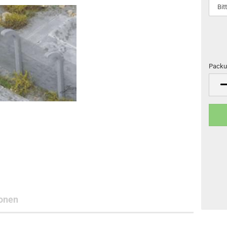
Packu
Packu
onen