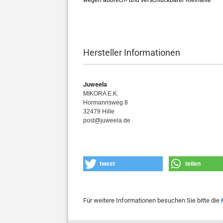
wegen abbrech- und verschluckbarer Kleinteile
Hersteller Informationen
Juweela
MIKORA E.K.
Hormannsweg 8
32479 Hille
post@juweela.de
tweet
teilen
Für weitere Informationen besuchen Sie bitte die