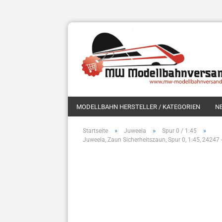
MODELLBAHN HERSTELLER / KATEGORIEN
N
»
»
»
Startseite
Juweela
Spur 0 / 1:45
Juweela, Zaun Sicherheitszaun, Spur 0, 1:45, 24247