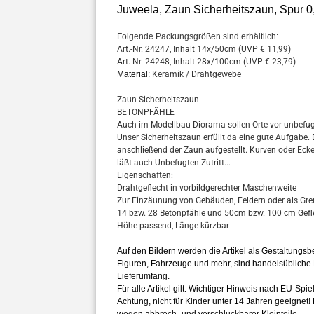
Juweela, Zaun Sicherheitszaun, Spur 0
Folgende Packungsgrößen sind erhältlich:
Art.-Nr. 24247, Inhalt 14x/50cm (UVP € 11,99)
Art.-Nr. 24248, Inhalt 28x/100cm (UVP € 23,79)
Material:
Keramik / Drahtgewebe
Zaun Sicherheitszaun
BETONPFÄHLE
Auch im Modellbau Diorama sollen Orte vor unbefugt
Unser Sicherheitszaun erfüllt da eine gute Aufgabe.
anschließend der Zaun aufgestellt. Kurven oder Ecke
läßt auch Unbefugten Zutritt...
Eigenschaften:
Drahtgeflecht in vorbildgerechter Maschenweite
Zur Einzäunung von Gebäuden, Feldern oder als Gr
14 bzw. 28 Betonpfähle und 50cm bzw. 100 cm Gefl
Höhe passend, Länge kürzbar
Auf den Bildern werden die Artikel als Gestaltungs
Figuren, Fahrzeuge und mehr, sind handelsübliche 
Lieferumfang.
Für alle Artikel gilt: Wichtiger Hinweis nach EU-Spiel
Achtung, nicht für Kinder unter 14 Jahren geeignet