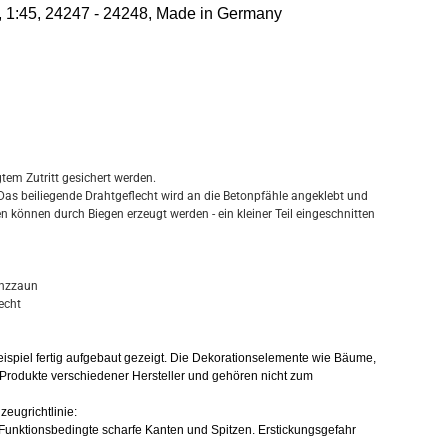
, 1:45, 24247 - 24248, Made in Germany
em Zutritt gesichert werden.
 Das beiliegende Drahtgeflecht wird an die Betonpfähle angeklebt und
n können durch Biegen erzeugt werden - ein kleiner Teil eingeschnitten
enzzaun
echt
beispiel fertig aufgebaut gezeigt. Die Dekorationselemente wie Bäume,
Produkte verschiedener Hersteller und gehören nicht zum
zeugrichtlinie:
! Funktionsbedingte scharfe Kanten und Spitzen. Erstickungsgefahr