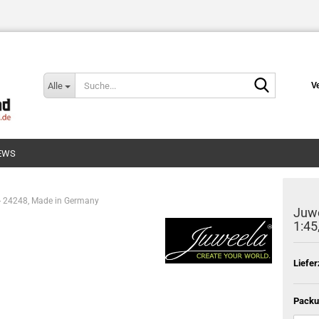
Suche...
Alle
V
EWS
 - 24248, Made in Germany
Juwe
1:45
Liefer
Packu