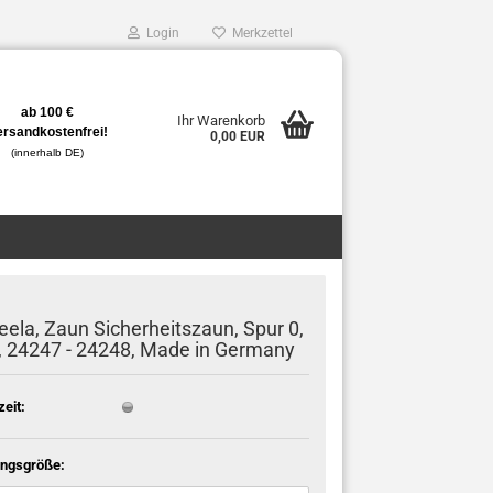
Login
Merkzettel
ab 100 €
Ihr Warenkorb
ersandkostenfrei!
0,00 EUR
(innerhalb DE)
ela, Zaun Sicherheitszaun, Spur 0,
, 24247 - 24248, Made in Germany
zeit:
ngsgröße: