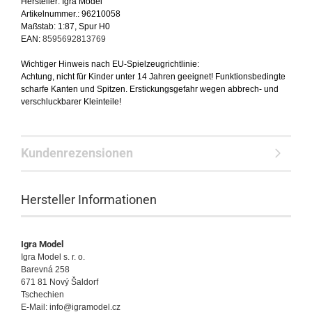
Hersteller: Igra Model
Artikelnummer.: 96210058
Maßstab: 1:87, Spur H0
EAN:
8595692813769
Wichtiger Hinweis nach EU-Spielzeugrichtlinie:
Achtung, nicht für Kinder unter 14 Jahren geeignet! Funktionsbedingte
scharfe Kanten und Spitzen. Erstickungsgefahr wegen abbrech- und
verschluckbarer Kleinteile!
Kundenrezensionen
Hersteller Informationen
Igra Model
Igra Model s. r. o.
Barevná 258
671 81 Nový Šaldorf
Tschechien
E-Mail: info@igramodel.cz