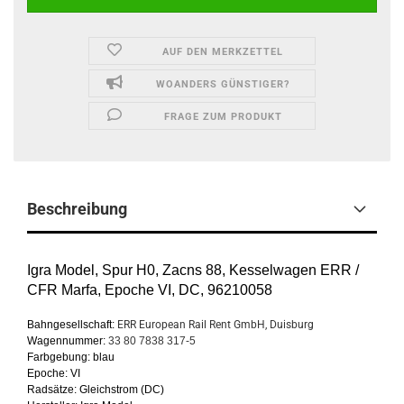
AUF DEN MERKZETTEL
WOANDERS GÜNSTIGER?
FRAGE ZUM PRODUKT
Beschreibung
Igra Model, Spur H0, Zacns 88, Kesselwagen ERR /
CFR Marfa, Epoche VI, DC, 96210058
Bahngesellschaft:
ERR European Rail Rent GmbH, Duisburg
Wagennummer:
33 80 7838 317-5
Farbgebung: blau
Epoche: VI
Radsätze: Gleichstrom (DC)